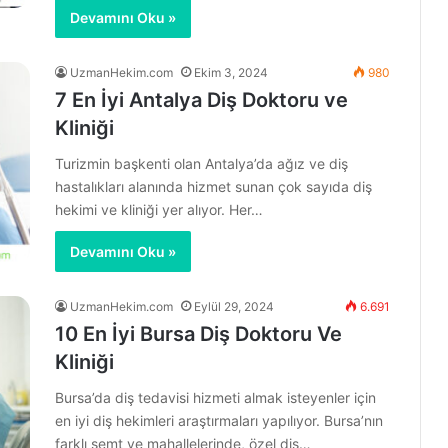
Devamını Oku »
UzmanHekim.com
Ekim 3, 2024
980
7 En İyi Antalya Diş Doktoru ve
Kliniği
Turizmin başkenti olan Antalya’da ağız ve diş
hastalıkları alanında hizmet sunan çok sayıda diş
hekimi ve kliniği yer alıyor. Her…
Devamını Oku »
UzmanHekim.com
Eylül 29, 2024
6.691
10 En İyi Bursa Diş Doktoru Ve
Kliniği
Bursa’da diş tedavisi hizmeti almak isteyenler için
en iyi diş hekimleri araştırmaları yapılıyor. Bursa’nın
farklı semt ve mahallelerinde, özel diş…