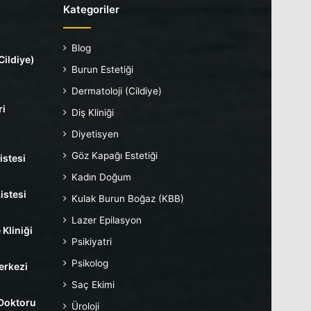
Kategoriler
Blog
Cildiye)
Burun Estetiği
Dermatoloji (Cildiye)
ri
Diş Kliniği
Diyetisyen
Göz Kapağı Estetiği
istesi
Kadın Doğum
istesi
Kulak Burun Boğaz (KBB)
Lazer Epilasyon
 Kliniği
Psikiyatri
Psikolog
erkezi
Saç Ekimi
 Doktoru
Üroloji