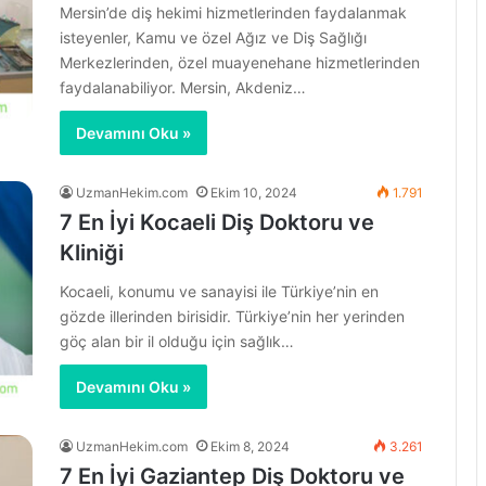
Mersin’de diş hekimi hizmetlerinden faydalanmak
isteyenler, Kamu ve özel Ağız ve Diş Sağlığı
Merkezlerinden, özel muayenehane hizmetlerinden
faydalanabiliyor. Mersin, Akdeniz…
Devamını Oku »
UzmanHekim.com
Ekim 10, 2024
1.791
7 En İyi Kocaeli Diş Doktoru ve
Kliniği
Kocaeli, konumu ve sanayisi ile Türkiye’nin en
gözde illerinden birisidir. Türkiye’nin her yerinden
göç alan bir il olduğu için sağlık…
Devamını Oku »
UzmanHekim.com
Ekim 8, 2024
3.261
7 En İyi Gaziantep Diş Doktoru ve