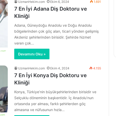
UzmanHekim.com
Ekim 6, 2024
1.691
7 En İyi Adana Diş Doktoru ve
Kliniği
Adana, Güneydoğu Anadolu ve Doğu Anadolu
bölgelerinden çok göç alan, ticari yönden gelişmiş
Akdeniz şehirlerinden birisidir. Şehirde hizmet
veren çok…
Devamını Oku »
UzmanHekim.com
Ekim 4, 2024
4.155
7 En İyi Konya Diş Doktoru ve
Kliniği
Konya, Türkiye’nin büyükşehirlerinden birisidir ve
Selçuklu döneminin başkentidir. İç Anadolu’nun
ortasında yer alması, farklı şehirlerden göç
almasına ve nüfusunun hızla…