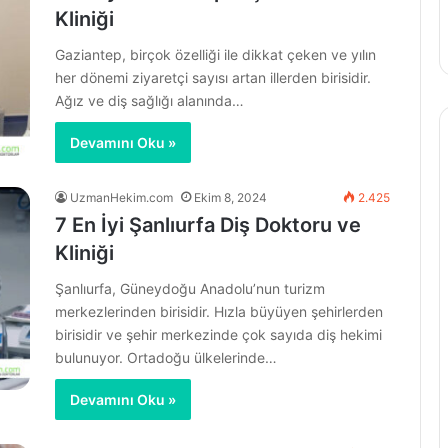
Kliniği
Gaziantep, birçok özelliği ile dikkat çeken ve yılın
her dönemi ziyaretçi sayısı artan illerden birisidir.
Ağız ve diş sağlığı alanında…
Devamını Oku »
UzmanHekim.com
Ekim 8, 2024
2.425
7 En İyi Şanlıurfa Diş Doktoru ve
Kliniği
Şanlıurfa, Güneydoğu Anadolu’nun turizm
merkezlerinden birisidir. Hızla büyüyen şehirlerden
birisidir ve şehir merkezinde çok sayıda diş hekimi
bulunuyor. Ortadoğu ülkelerinde…
Devamını Oku »