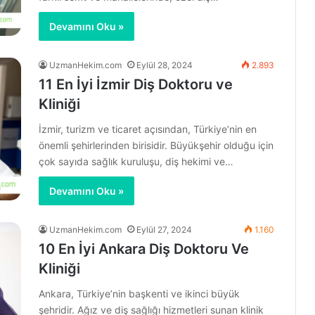
Devamını Oku »
UzmanHekim.com
Eylül 28, 2024
2.893
11 En İyi İzmir Diş Doktoru ve
Kliniği
İzmir, turizm ve ticaret açısından, Türkiye’nin en
önemli şehirlerinden birisidir. Büyükşehir olduğu için
çok sayıda sağlık kuruluşu, diş hekimi ve…
Devamını Oku »
UzmanHekim.com
Eylül 27, 2024
1.160
10 En İyi Ankara Diş Doktoru Ve
Kliniği
Ankara, Türkiye’nin başkenti ve ikinci büyük
şehridir. Ağız ve diş sağlığı hizmetleri sunan klinik