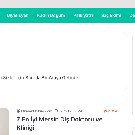
Diyetisyen
Kadın Doğum
Psikiyatri
Saç Ekimi
De
ı Sizler İçin Burada Bir Araya Getirdik.
UzmanHekim.com
Ekim 12, 2024
2.894
7 En İyi Mersin Diş Doktoru ve
Kliniği