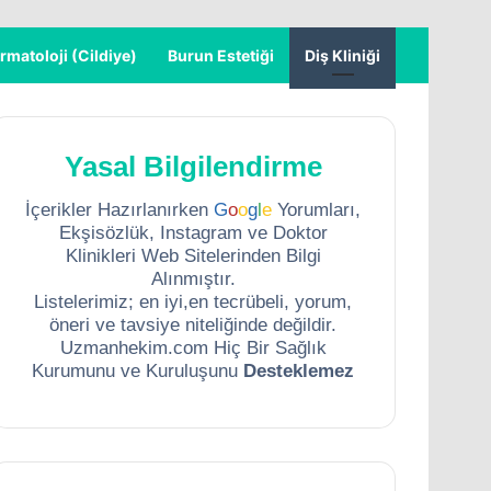
rmatoloji (Cildiye)
Burun Estetiği
Diş Kliniği
Yasal Bilgilendirme
İçerikler Hazırlanırken
G
o
o
g
l
e
Yorumları,
Ekşisözlük, Instagram ve Doktor
Klinikleri Web Sitelerinden Bilgi
Alınmıştır.
Listelerimiz; en iyi,en tecrübeli, yorum,
öneri ve tavsiye niteliğinde değildir.
Uzmanhekim.com Hiç Bir Sağlık
Kurumunu ve Kuruluşunu
Desteklemez