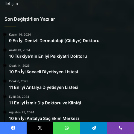
İletişim
Son Değiştirilen Yazılar
Kasım 14, 2024
9 En İyi Denizli Dermatoloji (Cildiye) Doktoru
Aralık 13, 2024
16 Türkiye’nin En İyi Psikiyatri Doktoru
Ocak 14, 2025
10 En İyi Kocaeli Diyetisyen Listesi
Ocak 6, 2025
11 En İyi Antalya Diyetisyen Listesi
Eylül 28, 2024
11 En İyi İzmir Diş Doktoru ve Kliniği
Ağustos 25, 2024
10 En İyi Antalya Saç Ekim Merkezi
Şubat 21, 2026
Facebook
X
WhatsApp
Telegram
Viber
2 En İyi İzmir Meme Estetiği Doktoru