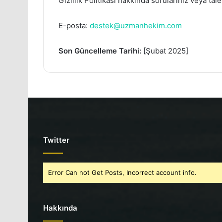
Gizlilik Politikası hakkında sorularınız veya tale
E-posta:
destek@uzmanhekim.com
Son Güncelleme Tarihi:
[Şubat 2025]
Twitter
Error Can not Get Posts, Incorrect account info.
Hakkında