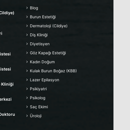
Blog
Cildiye)
Burun Estetiği
Dermatoloji (Cildiye)
ri
Diş Kliniği
Diyetisyen
Göz Kapağı Estetiği
istesi
Kadın Doğum
istesi
Kulak Burun Boğaz (KBB)
Lazer Epilasyon
 Kliniği
Psikiyatri
Psikolog
erkezi
Saç Ekimi
 Doktoru
Üroloji