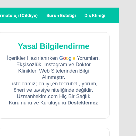
rmatoloji (Cildiye)
Burun Estetiği
Diş Kliniği
Yasal Bilgilendirme
İçerikler Hazırlanırken
G
o
o
g
l
e
Yorumları,
Ekşisözlük, Instagram ve Doktor
Klinikleri Web Sitelerinden Bilgi
Alınmıştır.
Listelerimiz; en iyi,en tecrübeli, yorum,
öneri ve tavsiye niteliğinde değildir.
Uzmanhekim.com Hiç Bir Sağlık
Kurumunu ve Kuruluşunu
Desteklemez