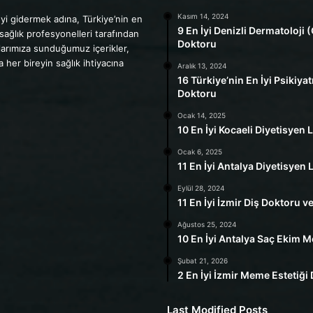
Kasım 14, 2024
yi gidermek adına, Türkiye’nin en
9 En İyi Denizli Dermatoloji (
 sağlık profesyonelleri tarafından
Doktoru
cılarımıza sunduğumuz içerikler,
her bireyin sağlık ihtiyacına
Aralık 13, 2024
16 Türkiye’nin En İyi Psikiyat
Doktoru
Ocak 14, 2025
10 En İyi Kocaeli Diyetisyen L
Ocak 6, 2025
11 En İyi Antalya Diyetisyen L
Eylül 28, 2024
11 En İyi İzmir Diş Doktoru ve
Ağustos 25, 2024
10 En İyi Antalya Saç Ekim M
Şubat 21, 2026
2 En İyi İzmir Meme Estetiği
Last Modified Posts