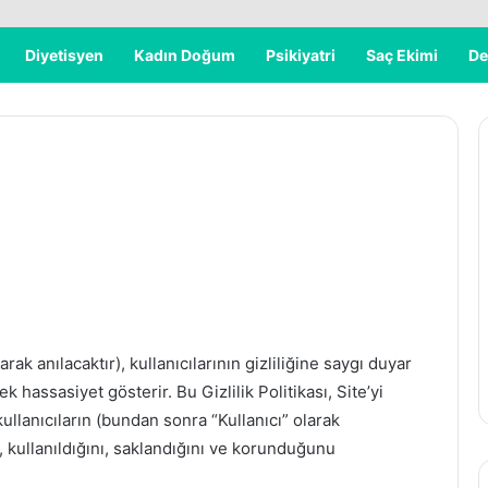
Diyetisyen
Kadın Doğum
Psikiyatri
Saç Ekimi
De
ak anılacaktır), kullanıcılarının gizliliğine saygı duyar
 hassasiyet gösterir. Bu Gizlilik Politikası, Site’yi
kullanıcıların (bundan sonra “Kullanıcı” olarak
nı, kullanıldığını, saklandığını ve korunduğunu