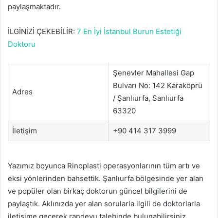
paylaşmaktadır.
İLGİNİZİ ÇEKEBİLİR:
7 En İyi İstanbul Burun Estetiği
Doktoru
Şenevler Mahallesi Gap
Bulvarı No: 142 Karaköprü
Adres
/ Şanlıurfa, Sanlıurfa
63320
İletişim
+90 414 317 3999
Yazımız boyunca Rinoplasti operasyonlarının tüm artı ve
eksi yönlerinden bahsettik. Şanlıurfa bölgesinde yer alan
ve popüler olan birkaç doktorun güncel bilgilerini de
paylaştık. Aklınızda yer alan sorularla ilgili de doktorlarla
iletişime geçerek randevu talebinde bulunabilirsiniz.