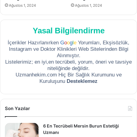
Ağustos 1, 2024
Ağustos 1, 2024
Yasal Bilgilendirme
İçerikler Hazırlanırken
G
o
o
g
l
e
Yorumları, Ekşisözlük,
Instagram ve Doktor Klinikleri Web Sitelerinden Bilgi
Alınmıştır.
Listelerimiz; en iyi,en tecrübeli, yorum, öneri ve tavsiye
niteliğinde değildir.
Uzmanhekim.com Hiç Bir Sağlık Kurumunu ve
Kuruluşunu
Desteklemez
Son Yazılar
6 En Tecrübeli Mersin Burun Estetiği
Uzmanı