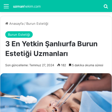
Menü
Ar
Anasayfa
/
Burun Estetiği
Burun Estetiği
3 En Yetkin Şanlıurfa Burun
Estetiği Uzmanları
Son güncelleme: Temmuz 27, 2024
182
5 dakika okuma süresi