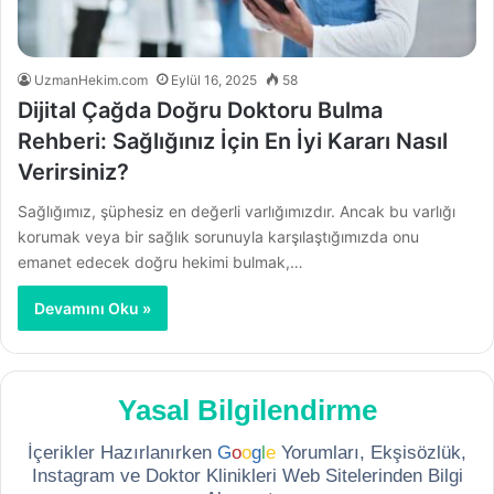
UzmanHekim.com
Eylül 16, 2025
58
Dijital Çağda Doğru Doktoru Bulma
Rehberi: Sağlığınız İçin En İyi Kararı Nasıl
Verirsiniz?
Sağlığımız, şüphesiz en değerli varlığımızdır. Ancak bu varlığı
korumak veya bir sağlık sorunuyla karşılaştığımızda onu
emanet edecek doğru hekimi bulmak,…
Devamını Oku »
Yasal Bilgilendirme
İçerikler Hazırlanırken
G
o
o
g
l
e
Yorumları, Ekşisözlük,
Instagram ve Doktor Klinikleri Web Sitelerinden Bilgi