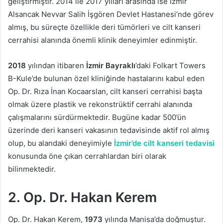
geliştirmiştir. 2014 ile 2017 yılları arasında ise İzmir
Alsancak Nevvar Salih İşgören Devlet Hastanesi’nde görev
almış, bu süreçte özellikle deri tümörleri ve cilt kanseri
cerrahisi alanında önemli klinik deneyimler edinmiştir.
2018
yılından itibaren
İzmir Bayraklı
’daki Folkart Towers
B-Kule’de bulunan özel kliniğinde hastalarını kabul eden
Op. Dr. Rıza İnan Kocaarslan, cilt kanseri cerrahisi başta
olmak üzere plastik ve rekonstrüktif cerrahi alanında
çalışmalarını sürdürmektedir. Bugüne kadar 500’ün
üzerinde deri kanseri vakasının tedavisinde aktif rol almış
olup, bu alandaki deneyimiyle
İzmir’de cilt kanseri tedavisi
konusunda öne çıkan cerrahlardan biri olarak
bilinmektedir.
2. Op. Dr. Hakan Kerem
Op. Dr. Hakan Kerem,
1973
yılında Manisa’da doğmuştur.