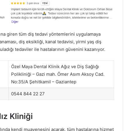
lanına giren tüm diş tedavi yöntemlerini uygulamaya
anaması, diş eksikliği, kanal tedavisi, yirmi yaş diş
ladığı tedaviler ile hastalarının güvenini kazanıyor.
Özel Maya Dental Klinik Ağız ve Diş Sağlığı
Polikliniği – Gazi mah. Ömer Asım Aksoy Cad.
No:35/A Şehitkamil – Gaziantep
0544 844 22 27
z Kliniği
ılında kendi muayenesini açarak, tüm hastalarına hizmet