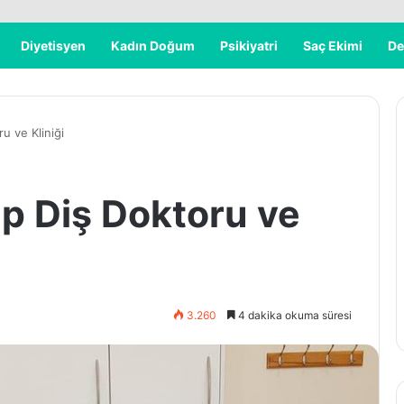
Diyetisyen
Kadın Doğum
Psikiyatri
Saç Ekimi
De
u ve Kliniği
ep Diş Doktoru ve
3.260
4 dakika okuma süresi