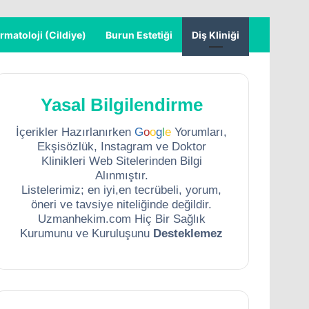
rmatoloji (Cildiye)
Burun Estetiği
Diş Kliniği
Yasal Bilgilendirme
İçerikler Hazırlanırken
G
o
o
g
l
e
Yorumları,
Ekşisözlük, Instagram ve Doktor
Klinikleri Web Sitelerinden Bilgi
Alınmıştır.
Listelerimiz; en iyi,en tecrübeli, yorum,
öneri ve tavsiye niteliğinde değildir.
Uzmanhekim.com Hiç Bir Sağlık
Kurumunu ve Kuruluşunu
Desteklemez