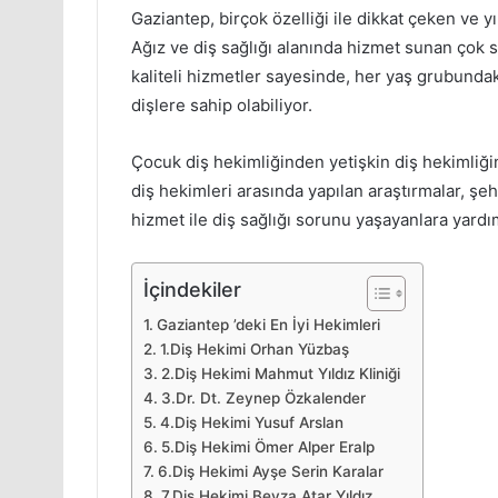
Gaziantep, birçok özelliği ile dikkat çeken ve yıl
Ağız ve diş sağlığı alanında hizmet sunan çok s
kaliteli hizmetler sayesinde, her yaş grubundaki
dişlere sahip olabiliyor.
Çocuk diş hekimliğinden yetişkin diş hekimliği
diş hekimleri arasında yapılan araştırmalar, şeh
hizmet ile diş sağlığı sorunu yaşayanlara yardı
İçindekiler
Gaziantep ’deki En İyi Hekimleri
1.Diş Hekimi Orhan Yüzbaş
2.Diş Hekimi Mahmut Yıldız Kliniği
3.Dr. Dt. Zeynep Özkalender
4.Diş Hekimi Yusuf Arslan
5.Diş Hekimi Ömer Alper Eralp
6.Diş Hekimi Ayşe Serin Karalar
7.Diş Hekimi Beyza Atar Yıldız