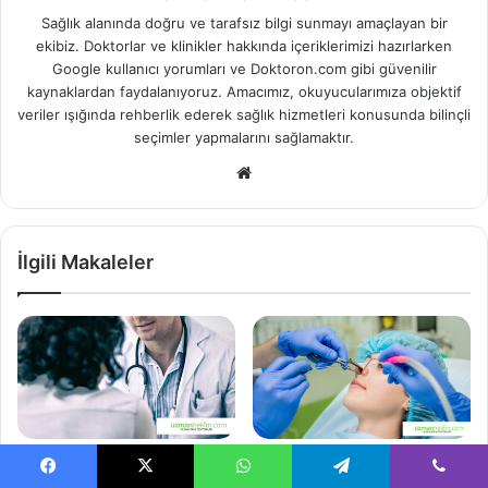
Sağlık alanında doğru ve tarafsız bilgi sunmayı amaçlayan bir
ekibiz. Doktorlar ve klinikler hakkında içeriklerimizi hazırlarken
Google kullanıcı yorumları ve Doktoron.com gibi güvenilir
kaynaklardan faydalanıyoruz. Amacımız, okuyucularımıza objektif
veriler ışığında rehberlik ederek sağlık hizmetleri konusunda bilinçli
seçimler yapmalarını sağlamaktır.
Web
sitesi
İlgili Makaleler
15 En İyi Ankara Kulak Burun
15 En İyi İstanbul Kulak
Boğaz Doktoru
Burun Boğaz Doktoru (KBB)
Facebook
X
WhatsApp
Telegram
Viber