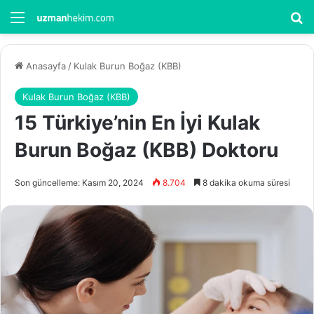
Menü
Ar
Anasayfa
/
Kulak Burun Boğaz (KBB)
Kulak Burun Boğaz (KBB)
15 Türkiye’nin En İyi Kulak
Burun Boğaz (KBB) Doktoru
Son güncelleme: Kasım 20, 2024
8.704
8 dakika okuma süresi