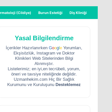
rmatoloji (Cildiye)
Burun Estetiği
Diş Kliniği
Yasal Bilgilendirme
İçerikler Hazırlanırken
G
o
o
g
l
e
Yorumları,
Ekşisözlük, Instagram ve Doktor
Klinikleri Web Sitelerinden Bilgi
Alınmıştır.
Listelerimiz; en iyi,en tecrübeli, yorum,
öneri ve tavsiye niteliğinde değildir.
Uzmanhekim.com Hiç Bir Sağlık
Kurumunu ve Kuruluşunu
Desteklemez