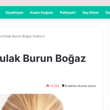
Diyetisyen
Kadın Doğum
Psikiyatri
Saç Ekimi
De
rsa Kulak Burun Boğaz Doktoru
Kulak Burun Boğaz
10.525
8 dakika okuma süresi