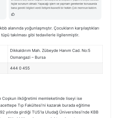
bb alanında yoğunlaşmıştır. Çocukların karşılaştıkları
tüpü takılması gibi tedavilerle ilgilenmiştir.
Dikkaldırım Mah. Zübeyde Hanım Cad. No:5
Osmangazi – Bursa
444 0 455
n Coşkun ilköğretimi memleketinde liseyi ise
acettepe Tıp Fakültesi’ni kazarak burada eğitime
992 yılında girdiği TUS’la Uludağ Üniversitesi’nde KBB