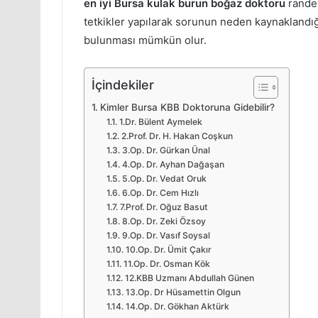
en iyi Bursa kulak burun boğaz doktoru
randev
tetkikler yapılarak sorunun neden kaynaklandı
bulunması mümkün olur.
İçindekiler
Kimler Bursa KBB Doktoruna Gidebilir?
1.Dr. Bülent Aymelek
2.Prof. Dr. H. Hakan Coşkun
3.Op. Dr. Gürkan Ünal
4.Op. Dr. Ayhan Dağaşan
5.Op. Dr. Vedat Oruk
6.Op. Dr. Cem Hızlı
7.Prof. Dr. Oğuz Basut
8.Op. Dr. Zeki Özsoy
9.Op. Dr. Vasıf Soysal
10.Op. Dr. Ümit Çakır
11.Op. Dr. Osman Kök
12.KBB Uzmanı Abdullah Günen
13.Op. Dr Hüsamettin Olgun
14.Op. Dr. Gökhan Aktürk