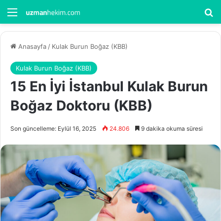
Menü
Ar
Anasayfa
/
Kulak Burun Boğaz (KBB)
Kulak Burun Boğaz (KBB)
15 En İyi İstanbul Kulak Burun
Boğaz Doktoru (KBB)
Son güncelleme: Eylül 16, 2025
24.806
9 dakika okuma süresi