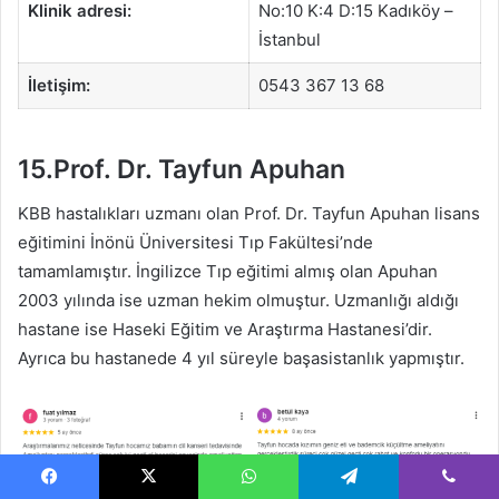
Klinik adresi:
No:10 K:4 D:15 Kadıköy –
İstanbul
İletişim:
0543 367 13 68
15.Prof. Dr. Tayfun Apuhan
KBB hastalıkları uzmanı olan Prof. Dr. Tayfun Apuhan lisans
eğitimini İnönü Üniversitesi Tıp Fakültesi’nde
tamamlamıştır. İngilizce Tıp eğitimi almış olan Apuhan
2003 yılında ise uzman hekim olmuştur. Uzmanlığı aldığı
hastane ise Haseki Eğitim ve Araştırma Hastanesi’dir.
Ayrıca bu hastanede 4 yıl süreyle başasistanlık yapmıştır.
Facebook
X
WhatsApp
Telegram
Viber