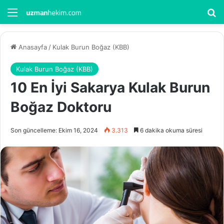
Menü
Ar
Anasayfa
/
Kulak Burun Boğaz (KBB)
Kulak Burun Boğaz (KBB)
10 En İyi Sakarya Kulak Burun
Boğaz Doktoru
Son güncelleme: Ekim 16, 2024
3.313
6 dakika okuma süresi