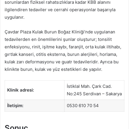
sorunlardan fiziksel rahatsızlıklara kadar KBB alanını
ilgilendiren tedaviler ve cerrahi operasyonlar başarıyla
uygulanır.
Çavdar Plaza Kulak Burun Boğaz Kliniği’nde uygulanan
tedavilerden en önemlilerini şunlar oluşturur; tonsilit
enfeksiyonu, rinit, işitme kaybı, faranjit, orta kulak iltihabı,
gırtlak kanseri, otitis eksterna, burun alerjileri, horlama,
kulak zarı deformasyonu ve guatr tedavileridir. Ayrıca bu
klinikte burun, kulak ve yüz estetikleri de yapılır.
İstiklal Mah. Çark Cad.
Klinik adresi:
No:245 Serdivan – Sakarya
İletişim:
0530 610 70 54
Sonuç