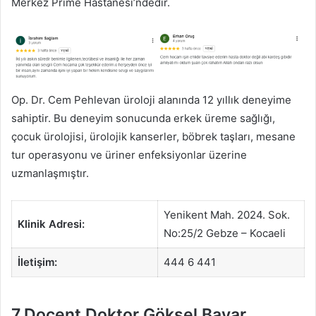
Merkez Prime Hastanesi’ndedir.
Op. Dr. Cem Pehlevan üroloji alanında 12 yıllık deneyime
sahiptir. Bu deneyim sonucunda erkek üreme sağlığı,
çocuk ürolojisi, ürolojik kanserler, böbrek taşları, mesane
tur operasyonu ve üriner enfeksiyonlar üzerine
uzmanlaşmıştır.
Yenikent Mah. 2024. Sok.
Klinik Adresi:
No:25/2 Gebze – Kocaeli
İletişim:
444 6 441
7.Doçent Doktor Göksel Bayar