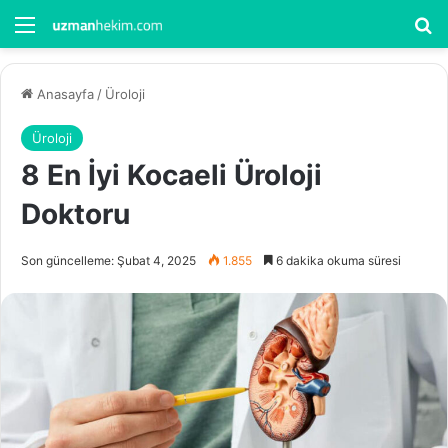
Menü
Ar
Anasayfa
/
Üroloji
Üroloji
8 En İyi Kocaeli Üroloji
Doktoru
Son güncelleme: Şubat 4, 2025
1.855
6 dakika okuma süresi