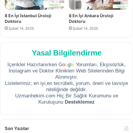
8 En İyi İstanbul Üroloji
8 En İyi Ankara Üroloji
Doktoru
Doktoru
Şubat 14, 2025
Şubat 14, 2025
Yasal Bilgilendirme
İçerikler Hazırlanırken
G
o
o
g
l
e
Yorumları, Ekşisözlük,
Instagram ve Doktor Klinikleri Web Sitelerinden Bilgi
Alınmıştır.
Listelerimiz; en iyi,en tecrübeli, yorum, öneri ve tavsiye
niteliğinde değildir.
Uzmanhekim.com Hiç Bir Sağlık Kurumunu ve
Kuruluşunu
Desteklemez
Son Yazılar