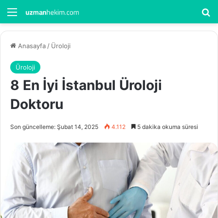
Menü
Ar
Anasayfa
/
Üroloji
Üroloji
8 En İyi İstanbul Üroloji
Doktoru
Son güncelleme: Şubat 14, 2025
4.112
5 dakika okuma süresi