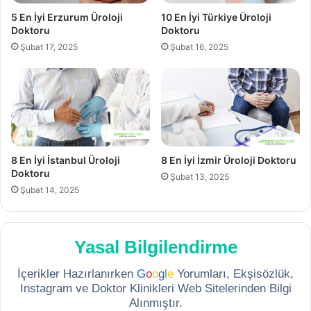
5 En İyi Erzurum Üroloji
10 En İyi Türkiye Üroloji
Doktoru
Doktoru
Şubat 17, 2025
Şubat 16, 2025
8 En İyi İstanbul Üroloji
8 En İyi İzmir Üroloji Doktoru
Doktoru
Şubat 13, 2025
Şubat 14, 2025
Yasal Bilgilendirme
İçerikler Hazırlanırken
G
o
o
g
l
e
Yorumları, Ekşisözlük,
Instagram ve Doktor Klinikleri Web Sitelerinden Bilgi
Alınmıştır.