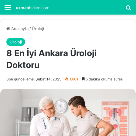
Menü
Ar
Anasayfa
/
Üroloji
Üroloji
8 En İyi Ankara Üroloji
Doktoru
Son güncelleme: Şubat 14, 2025
1.601
5 dakika okuma süresi