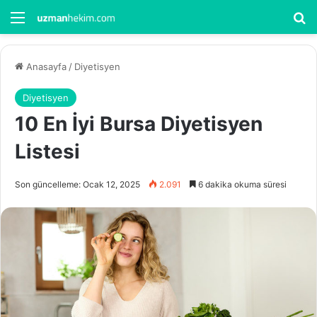
Menü
Ar
Anasayfa
/
Diyetisyen
Diyetisyen
10 En İyi Bursa Diyetisyen
Listesi
Son güncelleme: Ocak 12, 2025
2.091
6 dakika okuma süresi