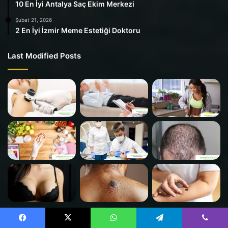
10 En İyi Antalya Saç Ekim Merkezi
Şubat 21, 2026
2 En İyi İzmir Meme Estetiği Doktoru
Last Modified Posts
Kategoriler
Facebook
X
WhatsApp
Telegram
Viber