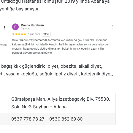
 Ortadoğu Hastanesi olmuştur. 2019 yılında Adana’ya
yenliğe başlamıştır.
ğışıklık güçlendirici diyet, obezite, alkali diyet,
i, yaşam koçluğu, soğuk lipoliz diyeti, ketojenik diyet,
Gürselpaşa Mah. Aliya İzzetbegoviç Blv. 75530.
Sok. No:3 Seyhan – Adana
0537 778 78 27 – 0530 852 69 80