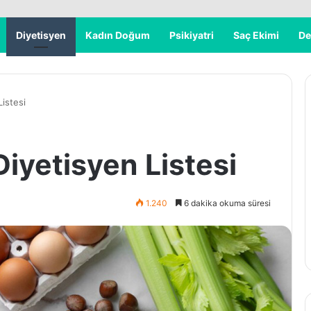
Diyetisyen
Kadın Doğum
Psikiyatri
Saç Ekimi
De
Listesi
Diyetisyen Listesi
1.240
6 dakika okuma süresi