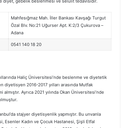
 diyet, gebelik beslenmesi ve selülit tedavisidir.
Mahfesığmaz Mah. İller Bankası Kavşağı Turgut
Özal Blv. No:21 Uğurser Apt. K:2/3 Çukurova –
Adana
0541 140 18 20
llarında Haliç Üniversitesi’nde beslenme ve diyetetik
ren diyetisyen 2016-2017 yılları arasında Mutfak
mi almıştır. Ayrıca 2021 yılında Okan Üniversitesi’nde
olmuştur.
anbul’da stajyer diyetisyenlik yapmıştır. Bu unvanla
i, Esenler Kadın ve Çocuk Hastanesi, Şişli Etfal