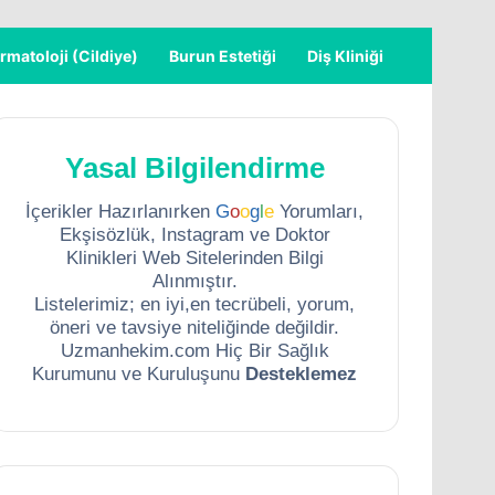
rmatoloji (Cildiye)
Burun Estetiği
Diş Kliniği
Yasal Bilgilendirme
İçerikler Hazırlanırken
G
o
o
g
l
e
Yorumları,
Ekşisözlük, Instagram ve Doktor
Klinikleri Web Sitelerinden Bilgi
Alınmıştır.
Listelerimiz; en iyi,en tecrübeli, yorum,
öneri ve tavsiye niteliğinde değildir.
Uzmanhekim.com Hiç Bir Sağlık
Kurumunu ve Kuruluşunu
Desteklemez