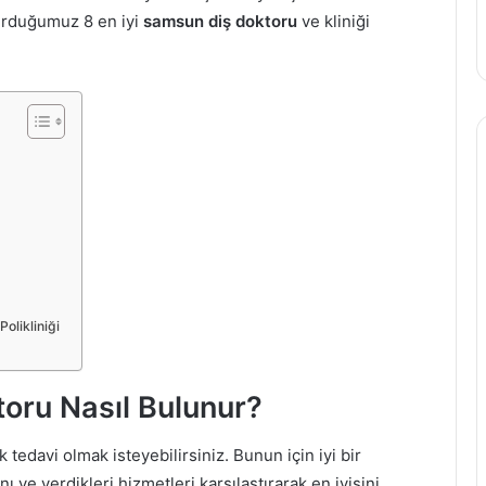
şturduğumuz 8 en iyi
samsun diş doktoru
ve kliniği
olikliniği
toru Nasıl Bulunur?
tedavi olmak isteyebilirsiniz. Bunun için iyi bir
 ve verdikleri hizmetleri karşılaştırarak en iyisini