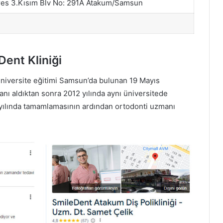
es 3.Kısım Blv No: 291A Atakum/Samsun
Dent Kliniği
niversite eğitimi Samsun’da bulunan 19 Mayıs
nı aldıktan sonra 2012 yılında aynı üniversitede
6 yılında tamamlamasının ardından ortodonti uzmanı