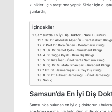
klinikleri için araştırma yaptık. Sizler için olu
şunlardır;
İçindekiler
Samsun’da En İyi Diş Doktoru Nasıl Bulunur?
1. Dç. Dr. Abdullah Alper Öz – Dentatakum Kliniği
2. Prof. Dr. Bora Özden – Dentamarin Kliniği
3. Uz. Dr. Samet Çelik – SmileDent Kliniği
4. Dr. Tuğçe Kıyak – Bilim Diş Kliniği
5. Dr. Rıza İnan – Özel Denta Samsun Kliniği
6. Dç. Dr. Mustafa Erhan Sarı – Rivadent Kliniği
7. Uz. Dt. Halime Yaşar – Kuzey Diş Kliniği
8. Dr. Dt. Hikmet Harbalıoğlu – Özel Harbalıoğlu P
Sonuç
Samsun’da En İyi Diş Dok
Samsun’da bulunan en iyi diş doktorunu bularak 
araştırma yapmalı ve bulduğunuz diş doktorlarını