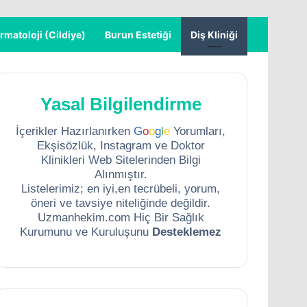
rmatoloji (Cildiye)
Burun Estetiği
Diş Kliniği
Yasal Bilgilendirme
İçerikler Hazırlanırken
G
o
o
g
l
e
Yorumları,
Ekşisözlük, Instagram ve Doktor
Klinikleri Web Sitelerinden Bilgi
Alınmıştır.
Listelerimiz; en iyi,en tecrübeli, yorum,
öneri ve tavsiye niteliğinde değildir.
Uzmanhekim.com Hiç Bir Sağlık
Kurumunu ve Kuruluşunu
Desteklemez