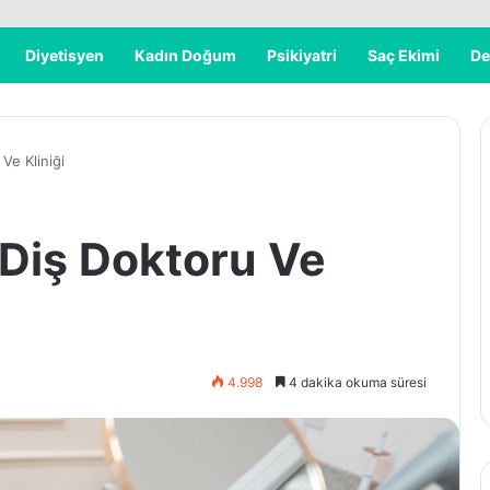
Diyetisyen
Kadın Doğum
Psikiyatri
Saç Ekimi
De
Ve Kliniği
 Diş Doktoru Ve
4.998
4 dakika okuma süresi