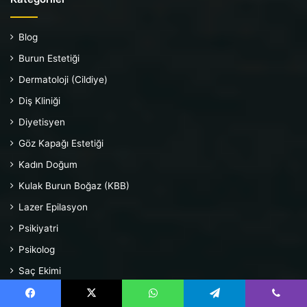
Blog
Burun Estetiği
Dermatoloji (Cildiye)
Diş Kliniği
Diyetisyen
Göz Kapağı Estetiği
Kadın Doğum
Kulak Burun Boğaz (KBB)
Lazer Epilasyon
Psikiyatri
Psikolog
Saç Ekimi
Üroloji
Facebook
X
WhatsApp
Telegram
Viber