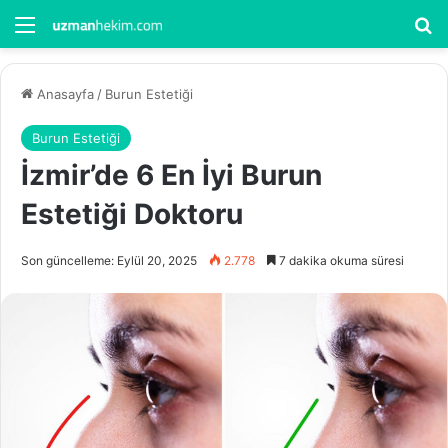
Menü
Ar
Anasayfa
/
Burun Estetiği
Burun Estetiği
İzmir’de 6 En İyi Burun
Estetiği Doktoru
Son güncelleme: Eylül 20, 2025
2.778
7 dakika okuma süresi