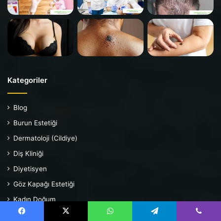
Kategoriler
Blog
Burun Estetiği
Dermatoloji (Cildiye)
Diş Kliniği
Diyetisyen
Göz Kapağı Estetiği
Kadın Doğum
Kulak Burun Boğaz (KBB)
Facebook
X
WhatsApp
Telegram
Viber