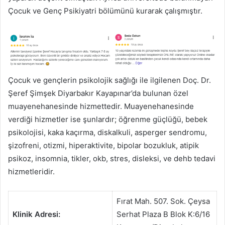
Çocuk ve Genç Psikiyatri bölümünü kurarak çalışmıştır.
Çocuk ve gençlerin psikolojik sağlığı ile ilgilenen Doç. Dr.
Şeref Şimşek Diyarbakır Kayapınar’da bulunan özel
muayenehanesinde hizmettedir. Muayenehanesinde
verdiği hizmetler ise şunlardır; öğrenme güçlüğü, bebek
psikolojisi, kaka kaçırma, diskalkuli, asperger sendromu,
şizofreni, otizmi, hiperaktivite, bipolar bozukluk, atipik
psikoz, insomnia, tikler, okb, stres, disleksi, ve dehb tedavi
hizmetleridir.
Fırat Mah. 507. Sok. Çeysa
Klinik Adresi:
Serhat Plaza B Blok K:6/16