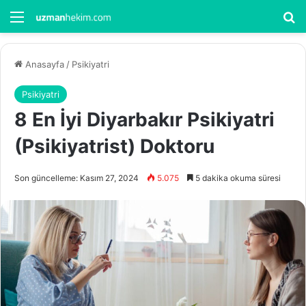
Menü
Ar
Anasayfa
/
Psikiyatri
Psikiyatri
8 En İyi Diyarbakır Psikiyatri
(Psikiyatrist) Doktoru
Son güncelleme: Kasım 27, 2024
5.075
5 dakika okuma süresi