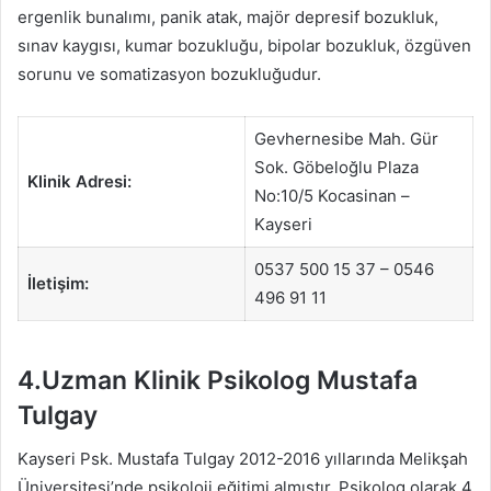
ergenlik bunalımı, panik atak, majör depresif bozukluk,
sınav kaygısı, kumar bozukluğu, bipolar bozukluk, özgüven
sorunu ve somatizasyon bozukluğudur.
Gevhernesibe Mah. Gür
Sok. Göbeloğlu Plaza
Klinik Adresi:
No:10/5 Kocasinan –
Kayseri
0537 500 15 37 – 0546
İletişim:
496 91 11
4.Uzman Klinik Psikolog Mustafa
Tulgay
Kayseri Psk. Mustafa Tulgay 2012-2016 yıllarında Melikşah
Üniversitesi’nde psikoloji eğitimi almıştır. Psikolog olarak 4