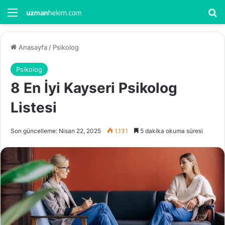
Menü
Ar
Anasayfa
/
Psikolog
Psikolog
8 En İyi Kayseri Psikolog
Listesi
Son güncelleme: Nisan 22, 2025
1.131
5 dakika okuma süresi