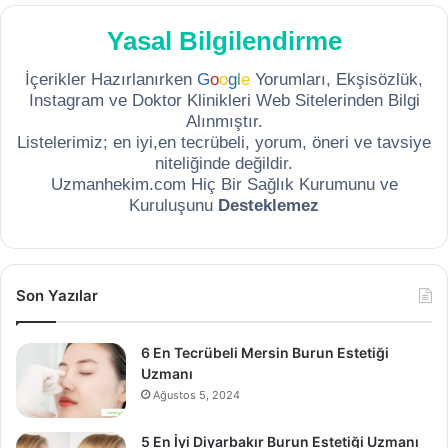
Yasal Bilgilendirme
İçerikler Hazırlanırken
G
o
o
g
l
e
Yorumları, Ekşisözlük,
Instagram ve Doktor Klinikleri Web Sitelerinden Bilgi
Alınmıştır.
Listelerimiz; en iyi,en tecrübeli, yorum, öneri ve tavsiye
niteliğinde değildir.
Uzmanhekim.com Hiç Bir Sağlık Kurumunu ve
Kuruluşunu
Desteklemez
Son Yazılar
6 En Tecrübeli Mersin Burun Estetiği
Uzmanı
Ağustos 5, 2024
5 En İyi Diyarbakır Burun Estetiği Uzmanı