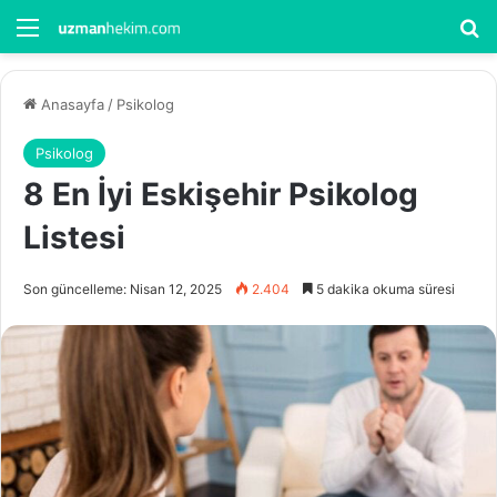
Menü
Ar
Anasayfa
/
Psikolog
Psikolog
8 En İyi Eskişehir Psikolog
Listesi
Son güncelleme: Nisan 12, 2025
2.404
5 dakika okuma süresi