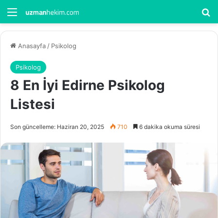
Menü
Ar
Anasayfa
/
Psikolog
Psikolog
8 En İyi Edirne Psikolog
Listesi
Son güncelleme: Haziran 20, 2025
710
6 dakika okuma süresi