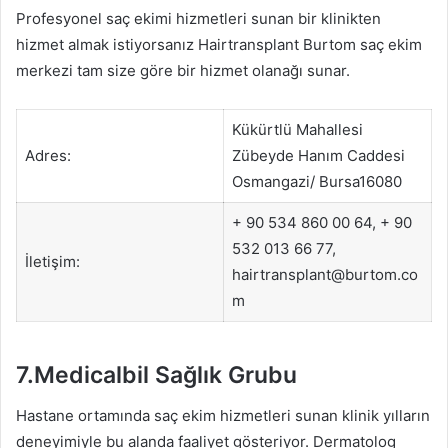
Profesyonel saç ekimi hizmetleri sunan bir klinikten
hizmet almak istiyorsanız Hairtransplant Burtom saç ekim
merkezi tam size göre bir hizmet olanağı sunar.
Kükürtlü Mahallesi
Adres:
Zübeyde Hanım Caddesi
Osmangazi/ Bursa16080
+ 90 534 860 00 64, + 90
532 013 66 77,
İletişim:
hairtransplant@burtom.co
m
7.Medicalbil Sağlık Grubu
Hastane ortamında saç ekim hizmetleri sunan klinik yılların
deneyimiyle bu alanda faaliyet gösteriyor. Dermatolog