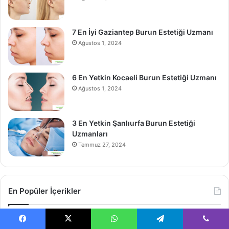
7 En İyi Gaziantep Burun Estetiği Uzmanı
Ağustos 1, 2024
6 En Yetkin Kocaeli Burun Estetiği Uzmanı
Ağustos 1, 2024
3 En Yetkin Şanlıurfa Burun Estetiği
Uzmanları
Temmuz 27, 2024
En Popüler İçerikler
10 En İyi Bursa Dermatoloji (Cildiye)
Facebook
X
WhatsApp
Telegram
Viber